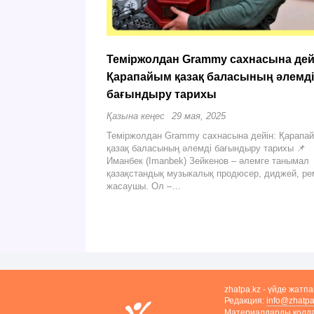
Теміржолдан Grammy сахнасына дей
Қарапайым қазақ баласының әлемді
бағындыру тарихы
Қазына кеңес
29 мая, 2025
Теміржолдан Grammy сахнасына дейін: Қарапа
қазақ баласының әлемді бағындыру тарихы 📌
Иманбек (Imanbek) Зейкенов – әлемге танымал
қазақстандық музыкалық продюсер, диджей, ре
жасаушы. Ол –…
zhatpa.kz - үйде жатп
Редакция:
info@zhatpa
Материалдарды қолдан