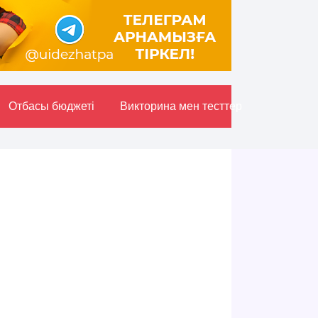
Отбасы бюджетi
Викторина мен тесттер