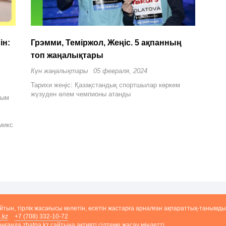
ін:
Грэмми, Теміржол, Жеңіс. 5 ақпанның
топ жаңалықтары
Күн жаңалықтары
05 февраля, 2024
Тарихи жеңіс: Қазақстандық спортшылар көркем
жүзуден әлем чемпионы атанды
йым
микс
айтын, тірлік жасағысы келетін, өсетін жастарға арналған ақпараттық-танымды
.kz
+7 (708) 332-10-72
ғанда zhatpa.kz сайтына активті сілтеме жасау міндетті