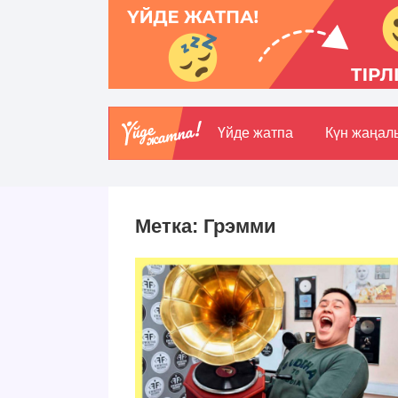
Үйде жатпа
Күн жаңал
Метка:
Грэмми