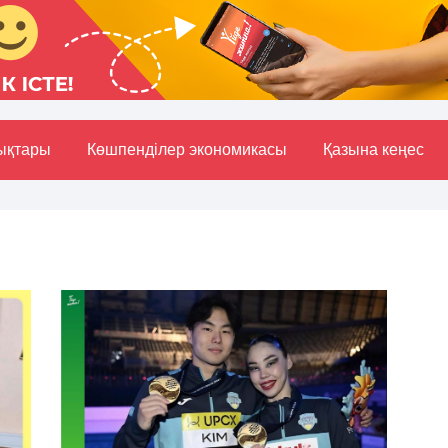
ықтары
Көшпенділер экономикасы
Қазына кеңес