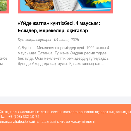
«Үйде жатпа» күнтізбесі. 4 маусым:
Есімдер, мерекелер, оқиғалар
Күн жаңалықтары
04 июня, 2025
💪Бүгін — Мемлекеттік рәміздер күні. 1992 жылы 4
маусымда Елтаңба, Ту және Әнұран ресми түрде
рибе
бекітілді. Осы мемлекеттік рәміздердің түпнұсқасы
фы
бүгінде Ақордада сақтаулы. Қазақстанның көк…
айтын, тірлік жасағысы келетін, өсетін жастарға арналған ақпараттық-танымды
.kz
+7 (708) 332-10-72
ғанда zhatpa.kz сайтына активті сілтеме жасау міндетті