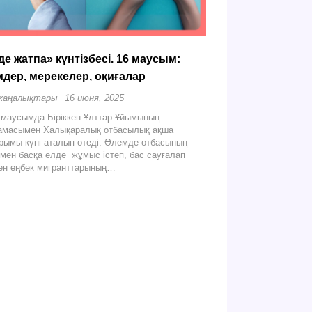
де жатпа» күнтізбесі. 16 маусым:
мдер, мерекелер, оқиғалар
жаңалықтары
16 июня, 2025
 маусымда Біріккен Ұлттар Ұйымының
амасымен Халықаралық отбасылық ақша
рымы күні аталып өтеді. Әлемде отбасының
мен басқа елде жұмыс істеп, бас сауғалап
ен еңбек мигранттарының…