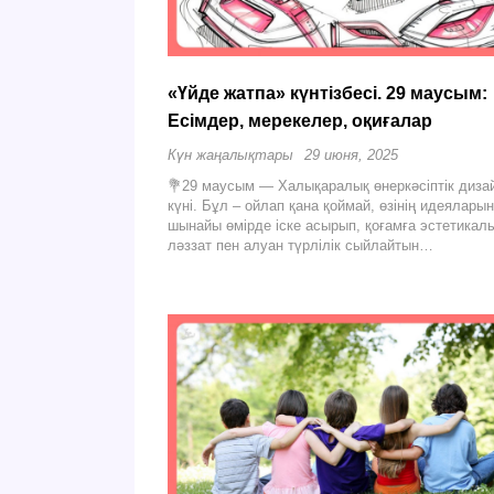
«Үйде жатпа» күнтізбесі. 29 маусым:
Есімдер, мерекелер, оқиғалар
Күн жаңалықтары
29 июня, 2025
💐29 маусым — Халықаралық өнеркәсіптік диза
күні. Бұл – ойлап қана қоймай, өзінің идеяларын
шынайы өмірде іске асырып, қоғамға эстетикал
ләззат пен алуан түрлілік сыйлайтын…