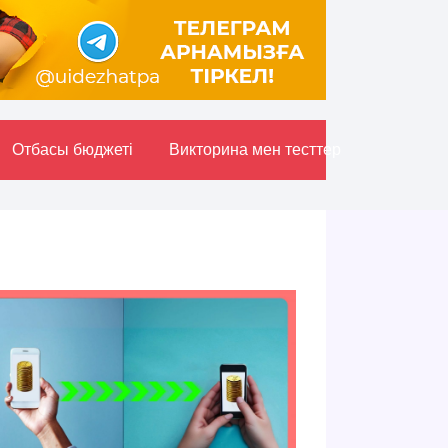
Отбасы бюджетi
Викторина мен тесттер