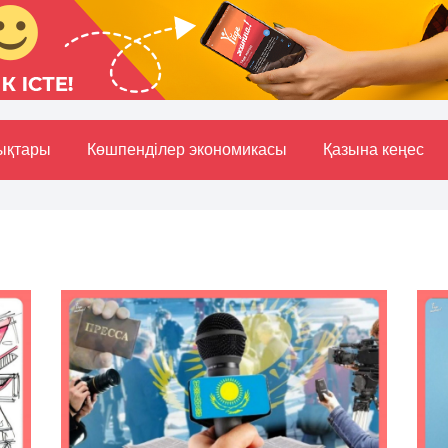
ықтары
Көшпенділер экономикасы
Қазына кеңес