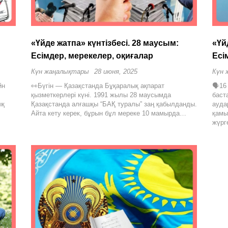
«Үйде жатпа» күнтізбесі. 28 маусым:
«Үй
Есімдер, мерекелер, оқиғалар
Есі
Күн жаңалықтары
28 июня, 2025
Күн 
йн
👀Бүгін — Қазақстанда Бұқаралық ақпарат
🗣16
қызметкерлері күні. 1991 жылы 28 маусымда
баст
ық
Қазақстанда алғашқы “БАҚ туралы” заң қабылданды.
ауда
Айта кету керек, бұрын бұл мереке 10 мамырда…
қамы
жүрг