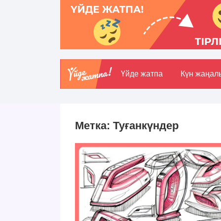
Үйде жатпа
Күн жаңал
Метка:
Туғанкүндер