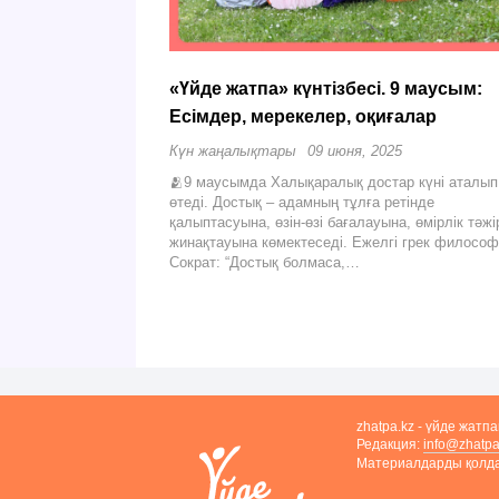
«Үйде жатпа» күнтізбесі. 9 маусым:
Есімдер, мерекелер, оқиғалар
Күн жаңалықтары
09 июня, 2025
🫂9 маусымда Халықаралық достар күні аталып
өтеді. Достық – адамның тұлға ретінде
қалыптасуына, өзін-өзі бағалауына, өмірлік тәжі
жинақтауына көмектеседі. Ежелгі грек филосо
Сократ: “Достық болмаса,…
zhatpa.kz - үйде жатп
Редакция:
info@zhatpa
Материалдарды қолдан