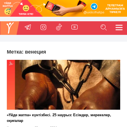
Метка:
венеция
«Үйде жатпа» күнтізбесі. 25 наурыз: Есімдер, мерекелер,
оқиғалар