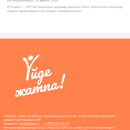
Күн жаңалықтары
25 марта, 2024
25 наурыз — БҰҰ бастамасымен құлдыққа ұшыраған және трансатлантикалық құл
саудасы құрбандарын еске алудың халықаралық күні
zhatpa.kz - үйде жатпайтын, тірлік жасағысы келетін, өсетін жастарға арналған
ақпараттық-танымдық сайт
Редакция:
info@zhatpa.kz
+7 (708) 332-10-72
Материалдарды қолданғанда zhatpa.kz сайтына активті сілтеме жасау міндетті