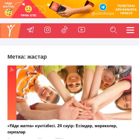
Метка:
жастар
«Үйде жатпа» күнтізбесі. 24 сәуір: Есімдер, мерекелер,
оқиғалар