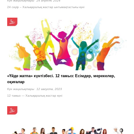
Күн жаңалықтары
24 апреля, 2024
24 сәуір – Халықаралық жастар ынтымақтастығы күні
«Үйде жатпа» күнтізбесі. 12 тамыз: Есімдер, мерекелер,
оқиғалар
Күн жаңалықтары
12 августа, 2023
12 тамыз — Халықаралық жастар күні