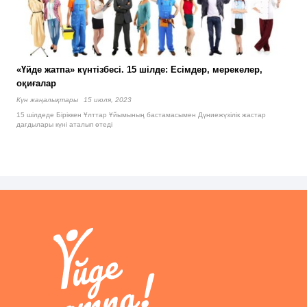
«Үйде жатпа» күнтізбесі. 15 шілде: Есімдер, мерекелер,
оқиғалар
Күн жаңалықтары
15 июля, 2023
15 шілдеде Біріккен Ұлттар Ұйымының бастамасымен Дүниежүзілік жастар
дағдылары күні аталып өтеді