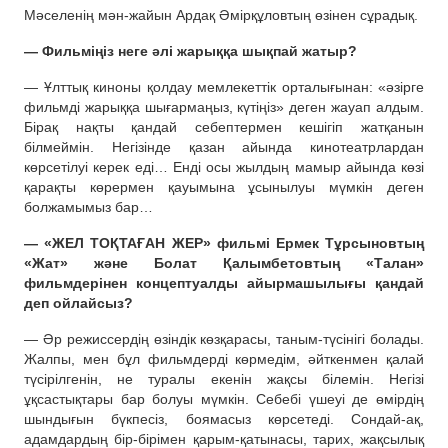
Мәселенің мән-жайын Ардақ Әмірқұловтың өзінен сұрадық.
— Фильміңіз неге әлі жарыққа шықпай жатыр?
— Ұлттық киноны қолдау мемлекеттік орталығынан: «әзірге
фильмді жарыққа шығармаңыз, күтіңіз» деген жауап алдым.
Бірақ нақты қандай себептермен кешігіп жатқанын
білмеймін. Негізінде қазан айында кинотеатрлардан
көрсетілуі керек еді… Енді осы жылдың мамыр айында көзі
қарақты көрермен қауымына ұсынылуы мүмкін деген
болжамымыз бар…
— «ЖЕЛ ТОҚТАҒАН ЖЕР» фильмі Ермек Тұрсыновтың
«Жат» және Болат Қалымбетовтың «Талан»
фильмдерінен концептуалды айырмашылығы қандай
деп ойлайсыз?
— Әр режиссердің өзіндік көзқарасы, таным-түсінігі болады.
Жалпы, мен бұл фильмдерді көрмедім, әйткенмен қалай
түсірілгенін, не туралы екенін жақсы білемін. Негізі
ұқсастықтары бар болуы мүмкін. Себебі үшеуі де өмірдің
шындығын бүкпесіз, боямасыз көрсетеді. Сондай-ақ,
адамдардың бір-бірімен қарым-қатынасы, тарих, жақсылық