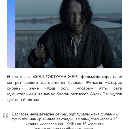
Өткен жылы «ЖЕЛ ТОҚТАҒАН ЖЕР» фильмінің көрсетілімі
екі рет кейінге шегерілгенін білеміз. Фильмді «Отырар
ойраны» және «Қош бол, Гүлсары» атты сәтті
жұмыстарымен танымал болған режиссер Ардақ Әмірқұлов
түсірген болатын.
Баспасөз мәліметтеріне сәйкес, жұт туралы жаңа фильмнің
түсірілімі мамыр айында аяқталды, ал оның премьерасы 12
қазанға жоспарланған. Кейін ол 16 қарашаға
ауыстырылғанын айта кету керек.