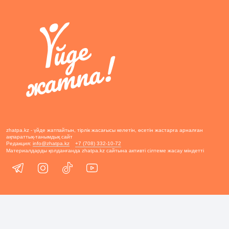
zhatpa.kz - үйде жатпайтын, тірлік жасағысы келетін, өсетін жастарға арналған
ақпараттық-танымдық сайт
Редакция:
info@zhatpa.kz
+7 (708) 332-10-72
Материалдарды қолданғанда zhatpa.kz сайтына активті сілтеме жасау міндетті