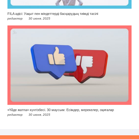
FILA әдісі: Уақыт пен міндеттерді басқарудың тиімді тәсілі
редактор
30 июня, 2025
«Үйде жатпа» күнтізбесі. 30 маусым: Есімдер, мерекелер, оқиғалар
редактор
30 июня, 2025