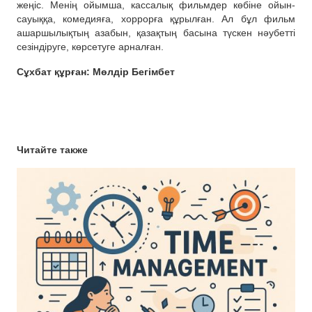
жеңіс. Менің ойымша, кассалық фильмдер көбіне ойын-
сауыққа, комедияға, хоррорға құрылған. Ал бұл фильм
ашаршылықтың азабын, қазақтың басына түскен нәубетті
сезіндіруге, көрсетуге арналған.
Сұхбат құрған: Мөлдір Бегімбет
Читайте также