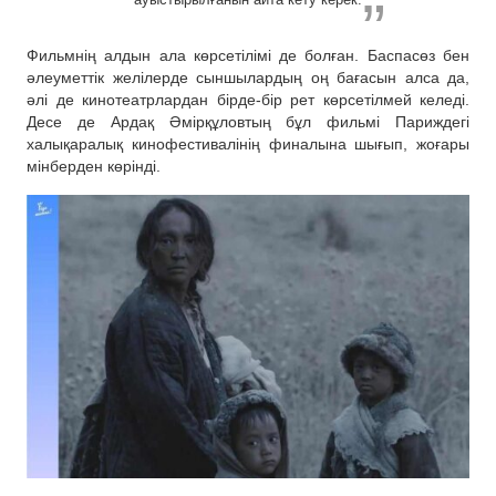
Фильмнің алдын ала көрсетілімі де болған. Баспасөз бен
әлеуметтік желілерде сыншылардың оң бағасын алса да,
әлі де кинотеатрлардан бірде-бір рет көрсетілмей келеді.
Десе де Ардақ Әмірқұловтың бұл фильмі Париждегі
халықаралық кинофестивалінің финалына шығып, жоғары
мінберден көрінді.