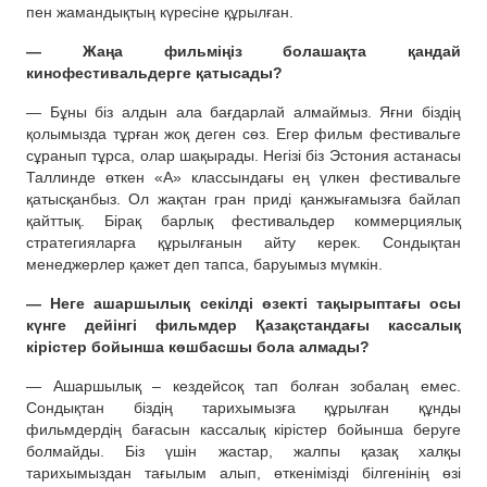
пен жамандықтың күресіне құрылған.
— Жаңа фильміңіз
болашақта
қандай
кинофестивальдерге қатысады?
— Бұны біз алдын ала бағдарлай алмаймыз. Яғни біздің
қолымызда тұрған жоқ деген сөз. Егер фильм фестивальге
сұранып тұрса, олар шақырады. Негізі біз Эстония астанасы
Таллинде өткен «А» классындағы ең үлкен фестивальге
қатысқанбыз. Ол жақтан гран приді қанжығамызға байлап
қайттық. Бірақ барлық фестивальдер коммерциялық
стратегияларға құрылғанын айту керек. Сондықтан
менеджерлер қажет деп тапса, баруымыз мүмкін.
— Неге
ашаршылық секілді
өзекті тақырыптағы
осы
күнге дейінгі
фильмдер Қазақстандағы кассалық
кірістер бойынша көшбасшы бола алмады?
— Ашаршылық – кездейсоқ тап болған зобалаң емес.
Сондықтан біздің тарихымызға құрылған құнды
фильмдердің бағасын кассалық кірістер бойынша беруге
болмайды. Біз үшін жастар, жалпы қазақ халқы
тарихымыздан тағылым алып, өткенімізді білгенінің өзі