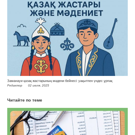
Заманауи қазақ жастарының мәдени бейнесі: уақытпен үндес ұрпақ
Редактор
02 июля, 2025
Читайте по теме