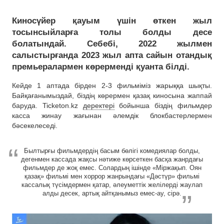
Киносүйер қауым үшін өткен жыл
тосынсыйларға толы болды десе
болатындай. Себебі, 2022 жылмен
салыстырғанда 2023 жыл апта сайын отандық
премьералармен көрерменді қуанта білді.
Кейде 1 аптада бірден 2-3 фильміміз жарыққа шықты.
Байқағанымыздай, біздің көрермен қазақ киносына жаппай
баруда. Ticketon.kz
деректері
бойынша біздің фильмдер
касса жинау жағынан әлемдік блокбастерлермен
бәсекелеседі.
Былтырғы фильмдердің басым бөлігі комедиялар болды,
дегенмен кассада жақсы нәтиже көрсеткен басқа жанрдағы
фильмдер де жоқ емес. Солардың ішінде «Міржақып. Оян
қазақ» фильмі мен хоррор жанрындағы «Дәстүр» фильмі
кассалық түсімдермен қатар, әлеуметтік желілерді жаулап
алды десек, артық айтқанымыз емес-ау, сірә.