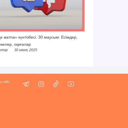
е жатпа» күнтізбесі. 30 маусым: Есімдер,
келер, оқиғалар
ктор
30 июня, 2025
қ сайт