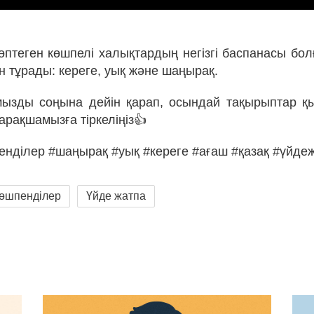
көптеген көшпелі халықтардың негізгі баспанасы болғ
н тұрады: кереге, уық және шаңырақ.
мызды соңына дейін қарап, осындай тақырыптар қ
арақшамызға тіркеліңіз👍
пенділер #шаңырақ #уық #кереге #ағаш #қазақ #үйде
көшпенділер
Үйде жатпа