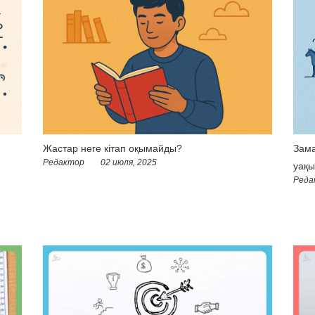
Жастар неге кітап оқымайды?
Зама
Редактор
02 июля, 2025
уақы
Реда