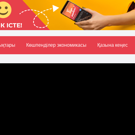
ықтары
Көшпенділер экономикасы
Қазына кеңес