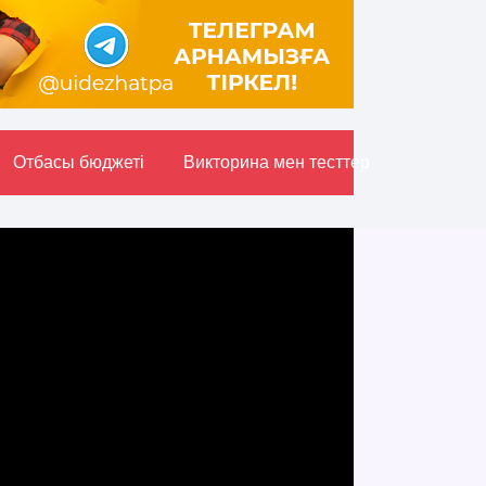
Отбасы бюджетi
Викторина мен тесттер