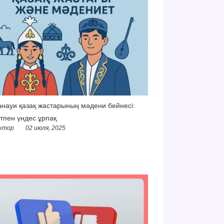
науи қазақ жастарының мәдени бейнесі:
тпен үндес ұрпақ
ктор
02 июля, 2025