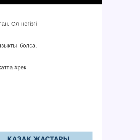
ан. Ол негізгі
ызықты болса,
жатпа #рек