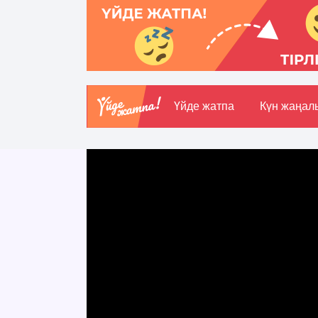
Үйде жатпа
Күн жаңал