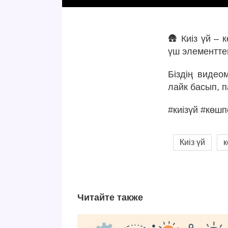
🛖 Киіз үй – 
үш элементте
Біздің видео
лайк басып, п
#киізүй #көш
Киіз үй
Читайте также