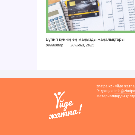
Бүгінгі күннің ең маңызды жаңалықтары
редактор
30 июня, 2025
zhatpa.kz - үйде жатп
Редакция:
info@zhatpa
Материалдарды қолдан