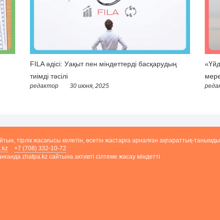
FILA әдісі: Уақыт пен міндеттерді басқарудың
«Үйд
тиімді тәсілі
мере
редактор
30 июня, 2025
реда
айтын, тірлік жасағысы келетін, өсетін жастарға арналған ақпараттық-танымды
.kz
+7 (708) 332-10-72
ғанда zhatpa.kz сайтына активті сілтеме жасау міндетті