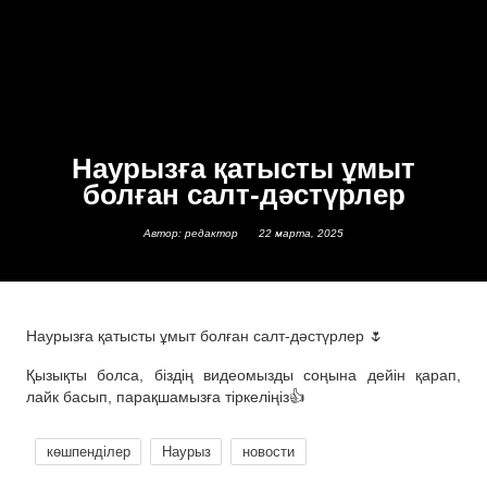
Наурызға қатысты ұмыт
болған салт-дәстүрлер
Автор: редактор
22 марта, 2025
Наурызға қатысты ұмыт болған салт-дәстүрлер 🌷
Қызықты болса, біздің видеомызды соңына дейін қарап,
лайк басып, парақшамызға тіркеліңіз👍
көшпенділер
Наурыз
новости