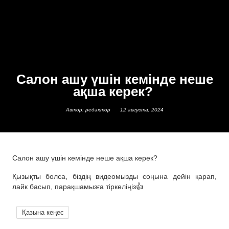
Салон ашу үшін кемінде неше
ақша керек?
Автор: редактор
12 августа, 2024
Салон ашу үшін кемінде неше ақша керек?
Қызықты болса, біздің видеомызды соңына дейін қарап,
лайк басып, парақшамызға тіркеліңіз👍
Қазына кеңес