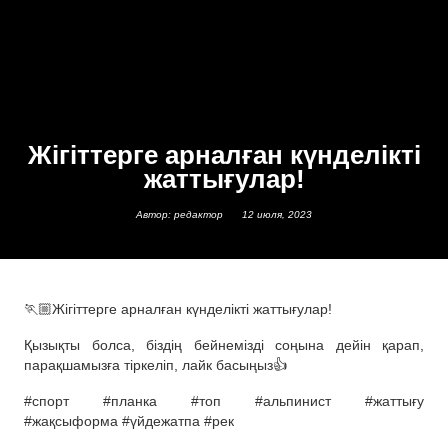
Жігіттерге арналған күнделікті
жаттығулар!
Автор: редактор
12 июля, 2023
🏃🏼Жігіттерге арналған күнделікті жаттығулар!
Қызықты болса, біздің бейнемізді соңына дейін қарап,
парақшамызға тіркеліп, лайк басыңыз👍
#спорт #планка #топ #альпинист #жаттығу
#жақсыформа #үйдежатпа #рек