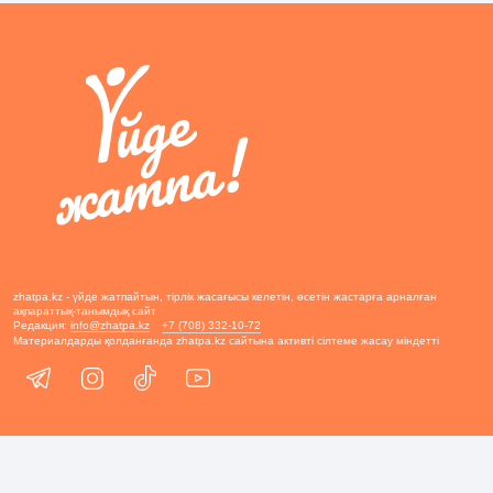
zhatpa.kz - үйде жатпайтын, тірлік жасағысы келетін, өсетін жастарға арналған
ақпараттық-танымдық сайт
Редакция:
info@zhatpa.kz
+7 (708) 332-10-72
Материалдарды қолданғанда zhatpa.kz сайтына активті сілтеме жасау міндетті