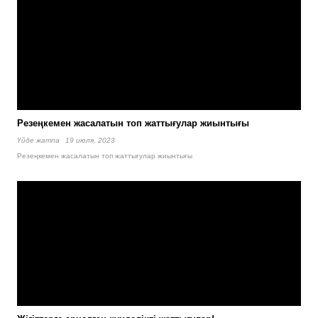
Резеңкемен жасалатын топ жаттығулар жиынтығы
Үйде жатпа
19 июля, 2023
Резеңкемен жасалатын топ жаттығулар жиынтығы