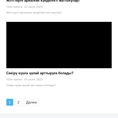
Жігіттерге арналған күнделікті жаттығулар!
Үйде жатпа
12 июля, 2023
Жігіттерге арналған күнделікті жаттығулар!
Секіру күшін қалай арттыруға болады?
Үйде жатпа
05 июля, 2023
Секіру күшін қалай арттыруға болады?
1
2
Далее