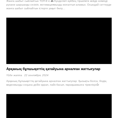
Жанға шабыт сыйлайтын ТОП-9 іс 👥 Күнделікті күйбең тіршілікте кейде өзімізді
рухани шаршаңқы сезініп, мотивациямызды жоғалтып аламыз. Осындай сәттерде
жанға шабыт сыйлайтын істерге уақыт бөлу…
Арқаның бұлшықеттің қатайуына арналған жаттығулар
Үйде жатпа
22 сентября, 2024
Арқаның бұлшықеттің қатайуына арналған жаттығулар Қызықты болса, біздің
видеомызды соңына дейін қарап, лайк басып, парақшамызға тіркеліңіз👍