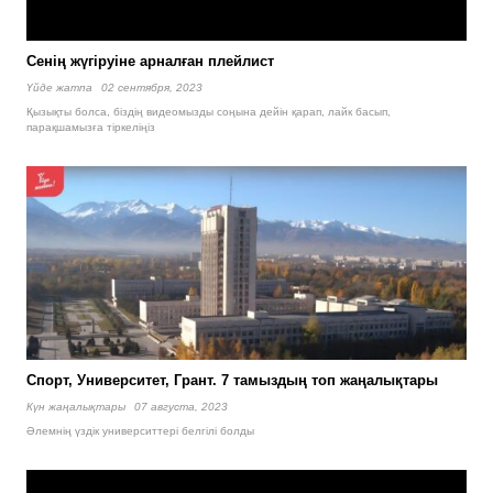
Сенің жүгіруіне арналған плейлист
Үйде жатпа
02 сентября, 2023
Қызықты болса, біздің видеомызды соңына дейін қарап, лайк басып,
парақшамызға тіркеліңіз
Спорт, Университет, Грант. 7 тамыздың топ жаңалықтары
Күн жаңалықтары
07 августа, 2023
Әлемнің үздік университтері белгілі болды