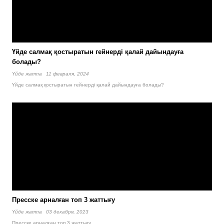
Үйде салмақ қостыратын гейнерді қалай дайындауға
болады?
Үйде жатпа
11 февраля, 2024
Үйде салмақ қостыратын гейнерді қалай дайындауға болады?
Пресске арналған топ 3 жаттығу
Үйде жатпа
03 декабря, 2023
Пресске арналған топ 3 жаттығу