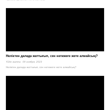
Неліктен далада жаттығып, сен нәтижеге жете алмайсың?
Үйде жатпа
09 ноября, 2023
Неліктен далада жаттығып, сен нәтижеге жете алмайсың?