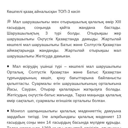
Көшпелі қазақ айналысқан ТОП-3 кәсіп
💭 Мал шаруашылығы мен отырықшылық қалалық өмір ХІІI
ғасырдың соңында қайта жандана бастады.
Шаруашылықтың 3 түрі болды. Отырықшы жер
шаруашылығы Оңтүстік Қазақстанда дамыды. Жартылай
көшпелі мал шаруашылығы Батыс және Солтүстік Қазақстан
аймақтарында жанданды. Жартылай отырықшы мал
шаруашылығы Жетісуда дамыған.
◾️ Мал өсірудің үшінші түрі – көшпелі мал шарушылығы
Орталық, Солтүстік Қазақстан және Батыс Қазақстан
тұрғындарының көшіп, қону бағыттарына байланысты
қалыптасты. Суармалы егін шаруашылығының орталығына
Йасы, Сауран, Отырар қалаларын жатқызуға болады.
Жетісудың оңтүстік-батыс жағында, Тараз маңында қалалық
өмір сақталып, суармалы егіншілік орталығы болған.
◾️Монғол шапқыншылығы қалалық мәдениеттің дамуына
зардабын тигізді. Іле алқабындағы қалалық мәдениет 13
ғасырдың соңы мен 14 ғасырдың басында мүлдем құрыды.