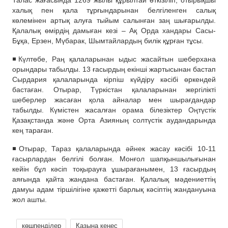
Талас жағасында 1269 жылы құрылтай өткізіліп, отырықшы
халық пен қала тұрғындарынан белгіленген салық
көлемінен артық алуға тыйым салынған заң шығарылды.
Қалалық өмірдің дамыған кезі – Ақ Орда хандары Сасы-
Бұқа, Ерзен, Мүбарак, Шымтайлардың билік құрған тұсы.
◾️Күлтөбе, Раң қалаларынан ыдыс жасайтын шеберхана
орындары табылды. 13 ғасырдың екінші жартысынан бастап
Сырдария қалаларында кірпіш күйдіру кәсібі өркендей
бастаған. Отырар, Түркістан қалаларынан жергілікті
шеберлер жасаған қола айналар мен шырағдандар
табылды. Күмістен жасалған орама білезіктер Оңтүстік
Қазақстанда және Орта Азияның солтүстік аудандарында
кең тараған.
◾️Отырар, Тараз қалаларында әйнек жасау кәсібі 10-11
ғасырлардан белгілі болған. Монғол шапқыншылығынан
кейін бұл кәсіп тоқырауға ұшырағанымен, 13 ғасырдың
аяғында қайта жандана бастаған. Қалалық мәдениеттің
дамуы адам тіршілігіне қажетті барлық кәсіптің жандануына
жол ашты.
көшпенділер
Қазына кеңес