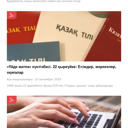
Қыркүйектің соңғы жексенбісі еңбек күні аталып өтеді
«Үйде жатпа» күнтізбесі. 22 қыркүйек: Есімдер, мерекелер,
оқиғалар
Күн жаңалықтары
22 сентября, 2023
1989 жылы 22 қыркүйекте Қазақ ССР-нің «Тілдер туралы» заңы қабылданды