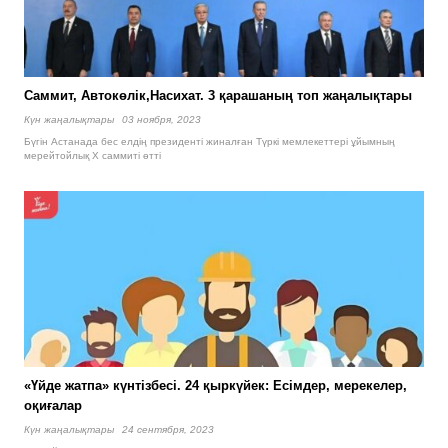
Саммит, Автокөлік,Насихат. 3 қарашаның топ жаңалықтары
Күн жаңалықтары
03 ноября, 2023
Бүгін Астанада бес елдің президенті жиналған Түркі мемлекеттері ұйымның
мерейтойлық X саммиті өтті
«Үйде жатпа» күнтізбесі. 24 қыркүйек: Есімдер, мерекелер,
оқиғалар
Күн жаңалықтары
24 сентября, 2023