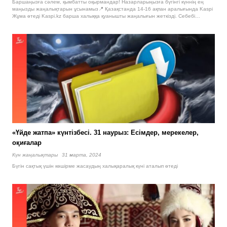
Баршаңызға сәлем, қымбатты оқырмандар! Назарларыңызға бүгінгі күннің ең
маңызды жаңалықтарын ұсынамыз📍 Қазақстанда 14-16 ақпан аралығында Kaspi
Жұма өтеді Kaspi.kz барша халыққа қуанышты жаңалығын жеткізді. Себебі…
«Үйде жатпа» күнтізбесі. 31 наурыз: Есімдер, мерекелер,
оқиғалар
Күн жаңалықтары
31 марта, 2024
Бүгін сақтық үшін көшірме жасаудың халықаралық күні аталып өтеді