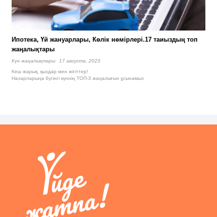
Ипотека, Үй жануарлары, Көлік нөмірлері.17 таиыздың топ
жаңалықтары
Күн жаңалықтары
17 августа, 2023
Кеш жарық, қыздар мен жігіттер!
Назарларыңа бүгінгі күннің ТОП-3 жаңалығын ұсынамыз