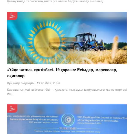
Қазақстанда табысы жоқ жастарға несие беруге шектеу енгізіледі
«Үйде жатпа» күнтізбесі. 19 қараша: Есімдер, мерекелер,
оқиғалар
Күн жаңалықтары
19 ноября, 2023
Қарашаның үшінші жексенбісі — Қазақстанның ауыл шаруашылығы қызметкерлері
күні