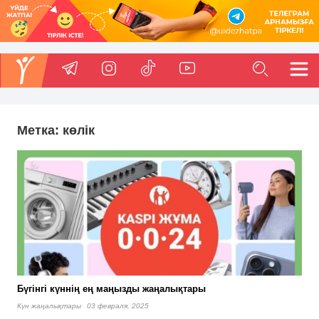
Метка:
көлік
Бүгінгі күннің ең маңызды жаңалықтары
Күн жаңалықтары
03 февраля, 2025