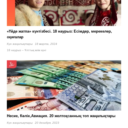
«Үйде жатпа» күнтізбесі. 18 наурыз: Есімдер, мерекелер,
оқиғалар
Күн жаңалықтары
18 марта, 2024
18 наурыз – Ұлттық киім күні
Несие, Көлік,Авиация. 20 желтоқсанның топ жаңалықтары
Күн жаңалықтары
20 декабря, 2023