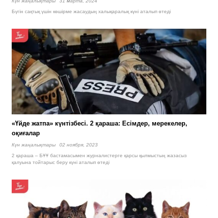
Күн жаңалықтары
31 марта, 2024
Бүгін сақтық үшін көшірме жасаудың халықаралық күні аталып өтеді
«Үйде жатпа» күнтізбесі. 2 қараша: Есімдер, мерекелер,
оқиғалар
Күн жаңалықтары
02 ноября, 2023
2 қараша – БҰҰ бастамасымен журналистерге қарсы қылмыстың жазасыз
қалуына тойтарыс беру күні аталып өтеді