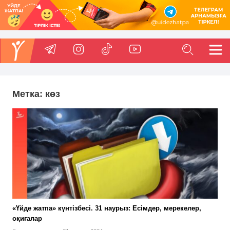
Метка:
көз
«Үйде жатпа» күнтізбесі. 31 наурыз: Есімдер, мерекелер,
оқиғалар