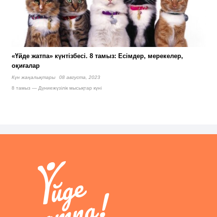
«Үйде жатпа» күнтізбесі. 8 тамыз: Есімдер, мерекелер,
оқиғалар
Күн жаңалықтары
08 августа, 2023
8 тамыз — Дүниежүзілік мысықтар күні