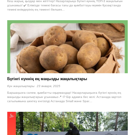
Кеш жарық, қыздар мен жігіттер! Назарларыңа бүгінгі күннің ТОП-3 жаңалығын
ұсынамыз! ✔️ Елімізде темекі бағасы тағы да қымбаттауы мүмкін Қазақстанда
темекі өнімдерінің ең төменгі бөлшек…
Бүгінгі күннің ең маңызды жаңалықтары
Күн жаңалықтары
23 января, 2025
Баршаңызға сәлем, қымбатты оқырмандар! Назарларыңызға бүгінгі күннің ең
маңызды жаңалықтарын ұсынамыз📍 🥔 Бір адамға бес келі: Астанада картоп
сатылымына шектеу енгізілді Астанада Small және Spar…