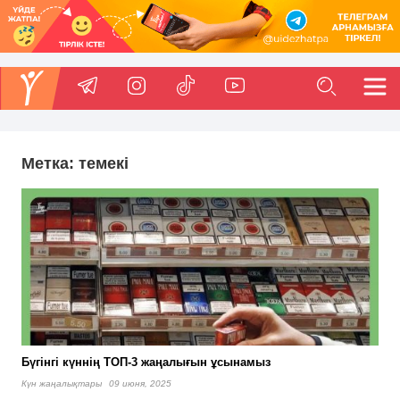
Метка:
темекі
Бүгінгі күннің ТОП-3 жаңалығын ұсынамыз
Күн жаңалықтары
09 июня, 2025