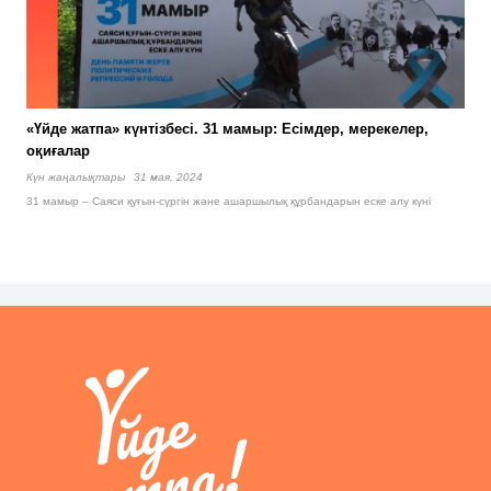
«Үйде жатпа» күнтізбесі. 31 мамыр: Есімдер, мерекелер,
оқиғалар
Күн жаңалықтары
31 мая, 2024
31 мамыр – Саяси қуғын-сүргін және ашаршылық құрбандарын еске алу күні