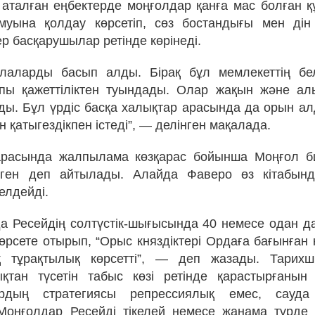
аталған еңбектерде моңғолдар қанға мас болған қ
муына қолдау көрсетіп, сөз бостандығы мен дін
р басқарушылар ретінде көрінеді.
алаларды басып алды. Бірақ бұл мемлекеттің бе
пы қажеттіліктен туындады. Олар жақын және алы
ды. Бұл үрдіс басқа халықтар арасында да орын алд
н қатыгездікпен істеді”, — делінген мақалада.
расында жалпылама көзқарас бойынша Моңғол бил
ген деп айтылады. Алайда Фаверо өз кітабында
елдейді.
а Ресейдің солтүстік-шығысында 40 немесе одан д
өрсете отырып, “Орыс княздіктері Ордаға бағынған 
қ тұрақтылық көрсетті”, — деп жазады. Тарих
ықтан түсетін табыс көзі ретінде қарастырғанын
рдың стратегиясы репрессиялық емес, сауд
Моңғолдар Ресейді тікелей немесе жанама түрде 