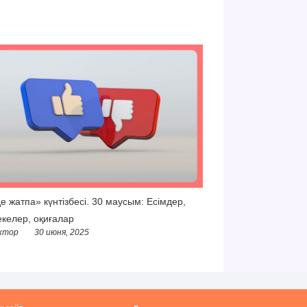
е жатпа» күнтізбесі. 30 маусым: Есімдер,
келер, оқиғалар
ктор
30 июня, 2025