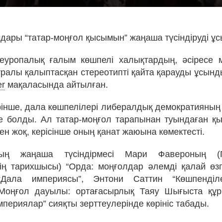
дары “татар-моңғол қысымын” жаңаша түсіндіруді ұ
 еуропалық ғалым көшпелі халықтардың, әсіресе 
ралы қалыптасқан стереотипті қайта қарауды ұсынд
er
мақаласында айтылған.
рінше, дала көшпелілері либералдық демократияның б
ие болды. Ал татар-моңғол тарапынан туындаған қ
н жоқ, керісінше оның қанат жаюына көмектесті.
ң жаңаша түсіндірмесі Мари Фавероның (П
нің тарихшысы) “Орда: моңғолдар әлемді қалай өзге
Дала империясы”, Энтони Саттин “Көшпенділ
Моңғол дауылы: ортағасырлық Таяу Шығыста құ
периялар” сияқты зерттеулерінде көрініс табады.