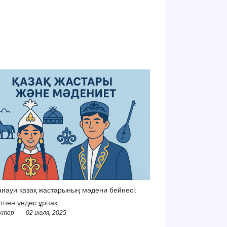
науи қазақ жастарының мәдени бейнесі:
тпен үндес ұрпақ
ктор
02 июля, 2025