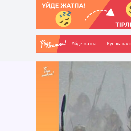
Үйде жатпа
Күн жаңал