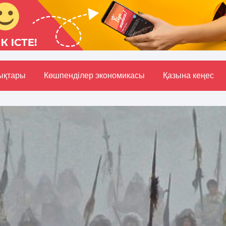
ықтары
Көшпенділер экономикасы
Қазына кеңес