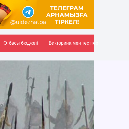
Отбасы бюджетi
Викторина мен тесттер