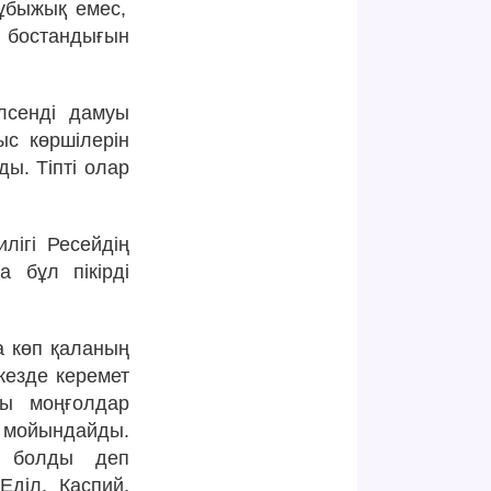
ұбыжық емес,
 бостандығын
лсенді дамуы
с көршілерін
ы. Тіпті олар
ігі Ресейдің
 бұл пікірді
а көп қаланың
кезде керемет
шы моңғолдар
 мойындайды.
а болды деп
Еділ, Каспий,