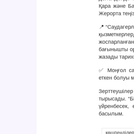
Қара және Ба
Жерорта теңі
📍“Саудагерл
қызметкерле
жоспарланға
бағынышты ор
жазады тари
✅ Моңғол са
еткен болуы м
Зерттеушілер
тырысады. “Б
үйренбесек, 
басылым.
көшпенділе