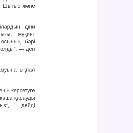
яу Шығыс және
йлардың, діни
лығы, мұқият
 осының бәрі
болды”, — деп
амуына ықпал
нін көрсетуге
сқаша қарауды
мыз”, — дейді