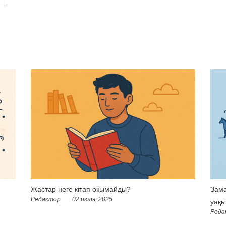
Жастар неге кітап оқымайды?
Зама
Редактор
02 июля, 2025
уақы
Реда