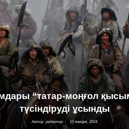
мдары “татар-моңғол қыс
түсіндіруді ұсынды
Автор: редактор
10 января, 2024