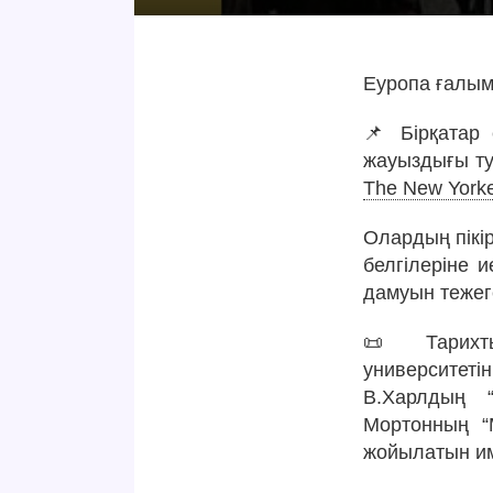
Еуропа ғалым
📌 Бірқатар
жауыздығы ту
The New York
Олардың пікі
белгілеріне 
дамуын тежеге
📜 Тарихты
университеті
В.Харлдың “
Мортонның “
жойылатын им