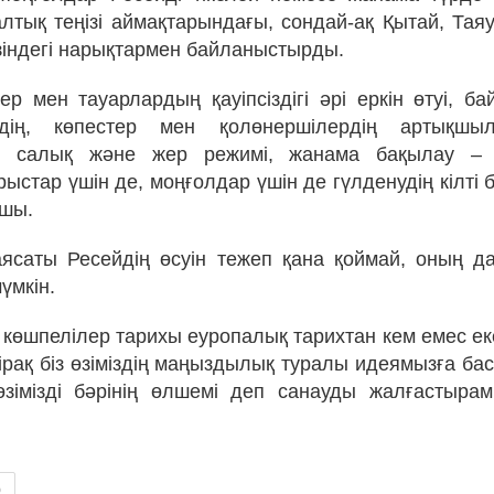
лтық теңізі аймақтарындағы, сондай-ақ Қытай, Та
зіндегі нарықтармен байланыстырды.
ер мен тауарлардың қауіпсіздігі әрі еркін өтуі, ба
рдің, көпестер мен қолөнершілердің артықшы
н салық және жер режимі, жанама бақылау –
ыстар үшін де, моңғолдар үшін де гүлденудің кілті 
хшы.
ясаты Ресейдің өсуін тежеп қана қоймай, оның д
үмкін.
 көшпелілер тарихы еуропалық тарихтан кем емес еке
ірақ біз өзіміздің маңыздылық туралы идеямызға ба
өзімізді бәрінің өлшемі деп санауды жалғастыра
р