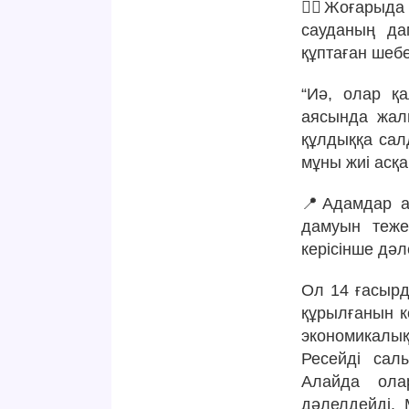
☝🏻Жоғарыда 
сауданың да
құптаған шебе
“Иә, олар қ
аясында жал
құлдыққа сал
мұны жиі асқа
📍Адамдар а
дамуын теже
керісінше дәл
Ол 14 ғасырд
құрылғанын к
экономикалы
Ресейді сал
Алайда ола
дәлелдейді. 