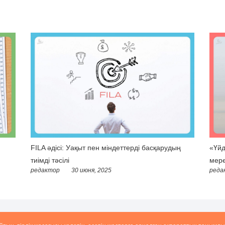
FILA әдісі: Уақыт пен міндеттерді басқарудың
«Үйд
тиімді тәсілі
мере
редактор
30 июня, 2025
реда