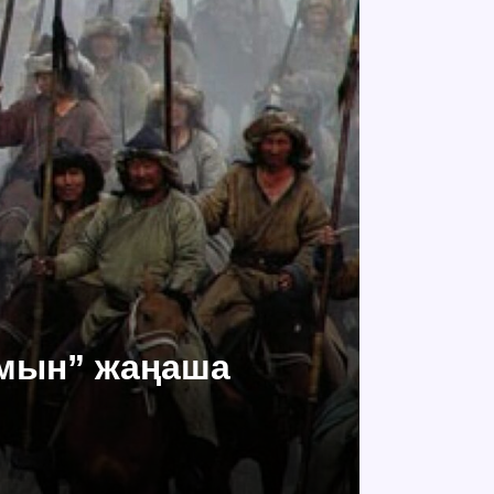
ымын” жаңаша