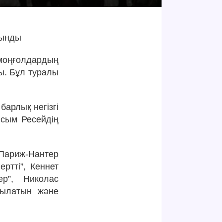
сынды
моңғолдардың
ы. Бұл туралы
арлық негізгі
ысым Ресейдің
ариж-Нантер
ртті”, Кеннет
ер”, Николас
рылатын және