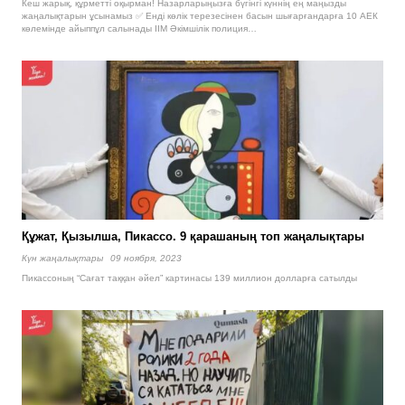
Кеш жарық, құрметті оқырман! Назарларыңызға бүгінгі күннің ең маңызды
жаңалықтарын ұсынамыз ✅ Енді көлік терезесінен басын шығарғандарға 10 АЕК
көлемінде айыппұл салынады ІІМ Әкімшілік полиция…
Құжат, Қызылша, Пикассо. 9 қарашаның топ жаңалықтары
Күн жаңалықтары
09 ноября, 2023
Пикассоның “Сағат таққан әйел” картинасы 139 миллион долларға сатылды