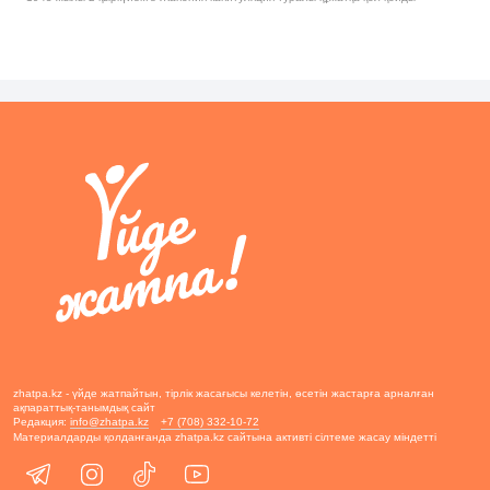
zhatpa.kz - үйде жатпайтын, тірлік жасағысы келетін, өсетін жастарға арналған
ақпараттық-танымдық сайт
Редакция:
info@zhatpa.kz
+7 (708) 332-10-72
Материалдарды қолданғанда zhatpa.kz сайтына активті сілтеме жасау міндетті