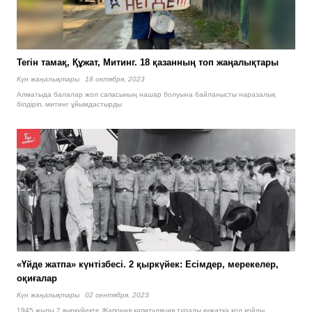
Тегін тамақ, Құжат, Митинг. 18 қазанның топ жаңалықтары
Күн жаңалықтары
18 октября, 2023
Алматыда балалар жол сапасының нашар болуына байланысты наразалық
білдіріп, митинг ұйымдастырды
«Үйде жатпа» күнтізбесі. 2 қыркүйек: Есімдер, мерекелер,
оқиғалар
Күн жаңалықтары
02 сентября, 2023
1945 жылы 2 қыркүйекте Жапония капитуляция туралы құжатқа қол қойды